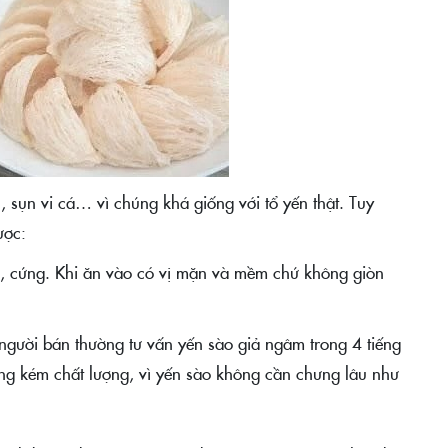
, sụn vi cá… vì chúng khá giống với tổ yến thật. Tuy
ược:
hô, cứng. Khi ăn vào có vị mặn và mềm chứ không giòn
n người bán thường tư vấn yến sào giả ngâm trong 4 tiếng
ng kém chất lượng, vì yến sào không cần chưng lâu như