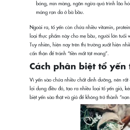
bóng, mịn màng, ngăn ngừa quá trình lão hó
mảng rạn da ở bà bầu.
Ngoài ra, tổ yến còn chứa nhiều vitamin, protei
loại thực phẩm này cho mẹ bầu, người lớn tuổi 
Tuy nhiên, hiện nay trên thị trường xuất hiện nh
cẩn thận để tránh “tiền mất tật mang”.
Cách phân biệt tổ yến 
Vì yến sào chứa nhiều chất dinh dưỡng, nên rất
lợi dụng điều đó, tạo ra nhiều loại tổ yến giả, 
biệt yến sào thật và giả để không trở thành “nạ