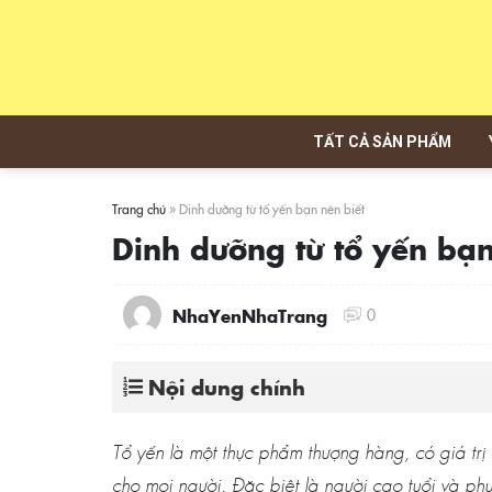
Skip
to
content
TẤT CẢ SẢN PHẨM
Trang chủ
»
Dinh dưỡng từ tổ yến bạn nên biết
Dinh dưỡng từ tổ yến bạn
0
NhaYenNhaTrang
Nội dung chính
Tổ yến là một thực phẩm thượng hàng, có giá tr
cho mọi người. Đặc biệt là người cao tuổi và p