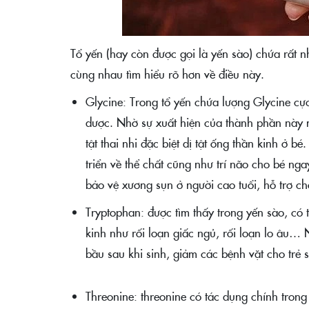
Tổ yến (hay còn được gọi là yến sào) chứa rất n
cùng nhau tìm hiểu rõ hơn về điều này.
Glycine: Trong tổ yến chứa lượng Glycine cực
dược. Nhờ sự xuất hiện của thành phần này mà
tật thai nhi đặc biệt dị tật ống thần kinh ở 
triển về thể chất cũng như trí não cho bé ng
bảo vệ xương sụn ở người cao tuổi, hỗ trợ c
Tryptophan: được tìm thấy trong yến sào, có t
kinh như rối loạn giấc ngủ, rối loạn lo âu…
bầu sau khi sinh, giảm các bệnh vặt cho trẻ s
Threonine: threonine có tác dụng chính trong 