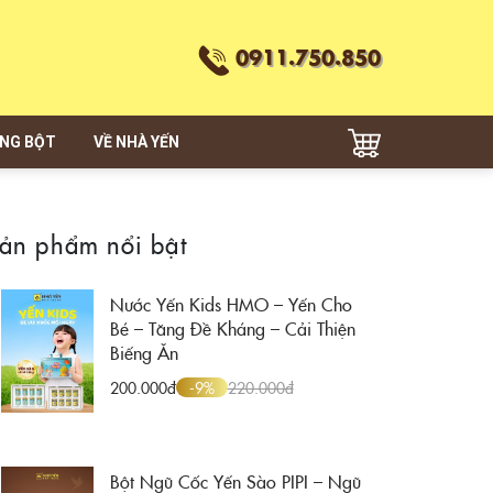
0911.750.850
ẠNG BỘT
VỀ NHÀ YẾN
ản phẩm nổi bật
Nước Yến Kids HMO – Yến Cho
Bé – Tăng Đề Kháng – Cải Thiện
Biếng Ăn
200.000
-9%
220.000
Bột Ngũ Cốc Yến Sào PIPI – Ngũ