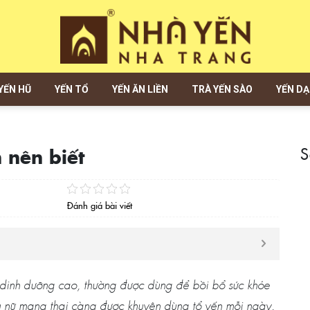
YẾN HŨ
YẾN TỔ
YẾN ĂN LIỀN
TRÀ YẾN SÀO
YẾN D
S
 nên biết
Đánh giá bài viết
ị dinh dưỡng cao, thường được dùng để bồi bổ sức khỏe
hụ nữ mang thai càng được khuyên dùng tổ yến mỗi ngày.