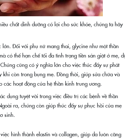
hiều chất dinh dưỡng có lợi cho sức khỏe, chúng ta hãy
 lớn. Đối với phụ nữ mang thai, glycine như một thần
 có thể hạn chế tối đa tình trạng tiền sản giật ở mẹ, dị
bé. Chúng cũng có ý nghĩa lớn cho việc thúc đẩy sự phát
ay khi còn trong bụng mẹ. Đồng thời, giúp sửa chữa và
ho các hoạt động của hệ thần kinh trung ương.
ác dụng tuyệt vời trong việc điều trị các bệnh về thần
 Ngoài ra, chúng còn giúp thúc đẩy sự phục hồi của mẹ
ơ sinh.
việc hình thành elastin và collagen, giúp da luôn căng