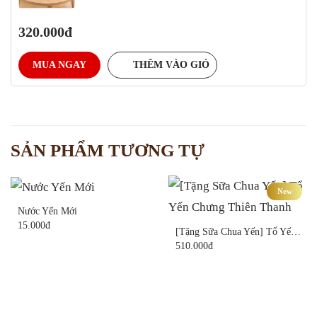
320.000
MUA NGAY
THÊM VÀO GIỎ
SẢN PHẨM TƯƠNG TỰ
New
Nước Yến Mới
15.000
[Tặng Sữa Chua Yến] Tổ Yến Chưng Thiên Thanh
Sản
510.000
phẩm
Sản
này
phẩm
có
này
nhiều
có