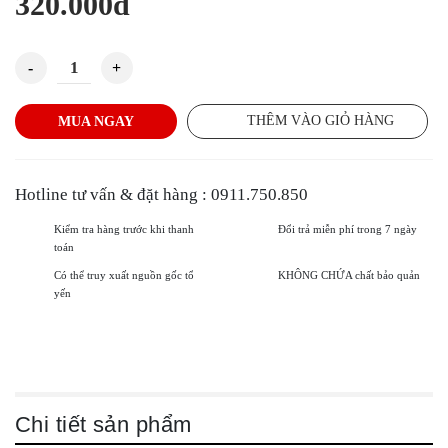
320.000
5
sao
Nước Yến Tươi - Yến Mai Sinh Mix Vị số lượng
THÊM VÀO GIỎ HÀNG
MUA NGAY
Hotline tư vấn & đặt hàng : 0911.750.850
Kiểm tra hàng trước khi thanh
Đổi trả miễn phí trong 7 ngày
toán
Có thể truy xuất nguồn gốc tổ
KHÔNG CHỨA chất bảo quản
yến
Chi tiết sản phẩm