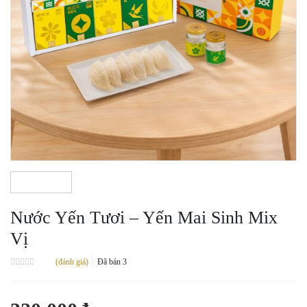
Nước Yến Tươi – Yến Mai Sinh Mix
Vị
(đánh giá)
Đã bán
3
Được
xếp
hạng
0.0