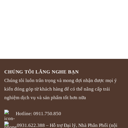
biến
nhiều
thể.
biến
Các
thể.
tùy
Các
chọn
tùy
có
chọn
thể
có
được
thể
chọn
được
CHÚNG TÔI LẮNG NGHE BẠN
trên
chọn
trang
Chúng tôi luôn trân trọng và mong đợi nhận được mọi ý
trên
sản
trang
kiến đóng góp từ khách hàng để có thể nâng cấp trải
phẩm
sản
nghiệm dịch vụ và sản phẩm tốt hơn nữa
phẩm
Hotline: 0911.750.850
0931.622.388 – Hỗ trợ Đại lý, Nhà Phân Phối (nội