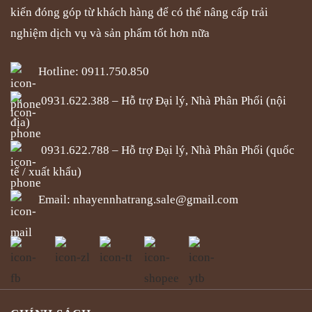
kiến đóng góp từ khách hàng để có thể nâng cấp trải
trang
trang
sản
sản
nghiệm dịch vụ và sản phẩm tốt hơn nữa
phẩm
phẩm
Hotline: 0911.750.850
0931.622.388 – Hỗ trợ Đại lý, Nhà Phân Phối (nội
địa)
0931.622.788 – Hỗ trợ Đại lý, Nhà Phân Phối (quốc
tế / xuất khẩu)
Email:
nhayennhatrang.sale@gmail.com