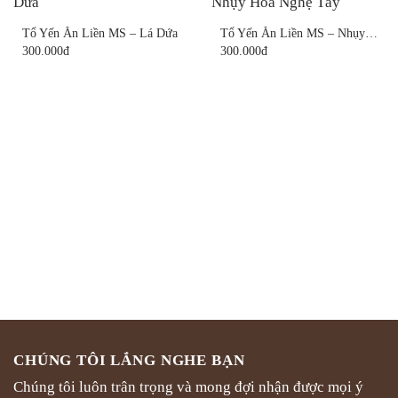
Tổ Yến Ăn Liền MS – Lá Dứa
Tổ Yến Ăn Liền MS – Nhụy Hoa Nghệ Tây
300.000
300.000
Sản
Sản
phẩm
phẩm
này
này
có
có
nhiều
nhiều
biến
biến
thể.
thể.
Các
Các
tùy
tùy
chọn
chọn
có
có
thể
thể
được
được
CHÚNG TÔI LẮNG NGHE BẠN
chọn
chọn
Chúng tôi luôn trân trọng và mong đợi nhận được mọi ý
trên
trên