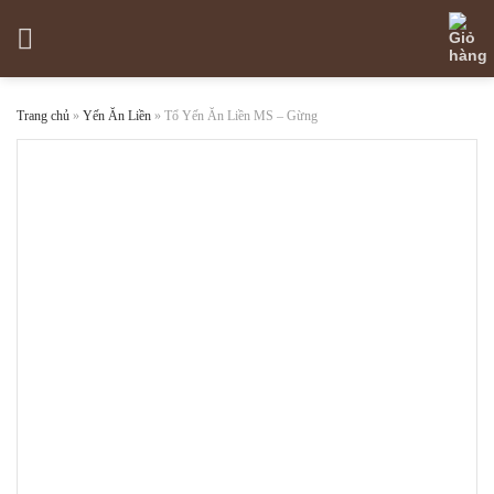
Skip
to
content
Trang chủ
»
Yến Ăn Liền
»
Tổ Yến Ăn Liền MS – Gừng