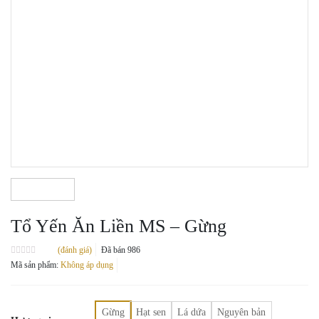
Tổ Yến Ăn Liền MS – Gừng
(đánh giá)
Đã bán
986
Được
Mã sản phẩm:
Không áp dụng
xếp
hạng
0.0
5
sao
Gừng
Hạt sen
Lá dứa
Nguyên bản