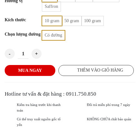
Hương vị
Saffron
Kích thước
10 gram
50 gram
100 gram
Chọn lượng đường
Có đường
Tổ Yến Ăn Liền MS - Gừng số lượng
THÊM VÀO GIỎ HÀNG
MUA NGAY
Hotline tư vấn & đặt hàng : 0911.750.850
Kiểm tra hàng trước khi thanh
Đổi trả miễn phí trong 7 ngày
toán
Có thể truy xuất nguồn gốc tổ
KHÔNG CHỨA chất bảo quản
yến