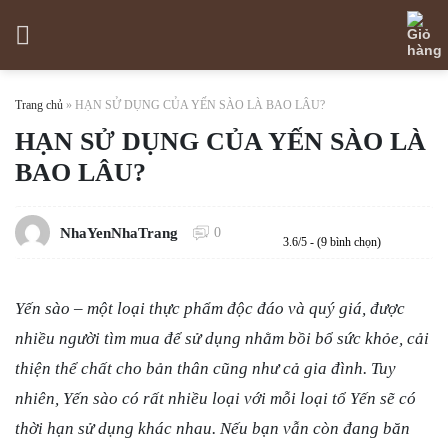
Skip
to
content
Trang chủ
»
HẠN SỬ DỤNG CỦA YẾN SÀO LÀ BAO LÂU?
HẠN SỬ DỤNG CỦA YẾN SÀO LÀ
BAO LÂU?
NhaYenNhaTrang
0
3.6/5 - (9 bình chọn)
Yến sào – một loại thực phẩm độc đáo và quý giá, được
nhiều người tìm mua để sử dụng nhằm bồi bổ sức khỏe, cải
thiện thể chất cho bản thân cũng như cả gia đình. Tuy
nhiên, Yến sào có rất nhiều loại với mỗi loại tổ Yến sẽ có
thời hạn sử dụng khác nhau. Nếu bạn vẫn còn đang băn