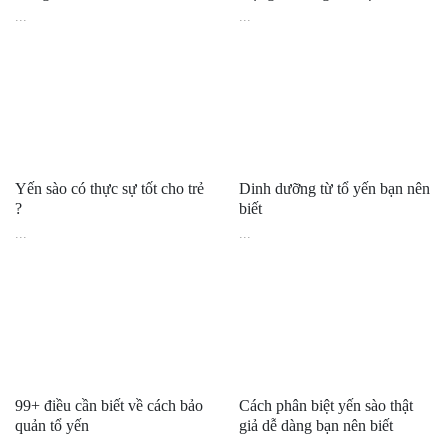
...
...
Yến sào có thực sự tốt cho trẻ
Dinh dưỡng từ tổ yến bạn nên
?
biết
...
...
99+ điều cần biết về cách bảo
Cách phân biệt yến sào thật
quản tổ yến
giả dễ dàng bạn nên biết